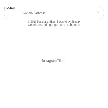
Widerrufsrecht
E-Mail
Versand
Impressum
© 2026
Nina Linz-Shop
, Powered by Shopify
Geschäftsbedingungen und Richtlinien
Instagram
Tiktok