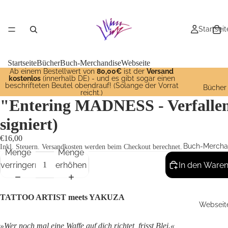
Startseit
Startseite
Bücher
Buch-Merchandise
Webseite
Ab einem Bestellwert von
80,00€
ist der
Versand
kostenlos
(innerhalb DE) - und es gibt sogar einen
beschrifteten Beutel obendrauf! (Solange der Vorrat
Bücher
reicht.)
"Entering MADNESS - Verfallen
signiert)
€16,00
Buch-Mercha
Inkl. Steuern. Versandkosten werden beim Checkout berechnet.
Menge
Menge
verringern
erhöhen
In den Waren
TATTOO ARTIST meets YAKUZA
Webseit
»Wer noch mal eine Waffe auf dich richtet, frisst Blei.«