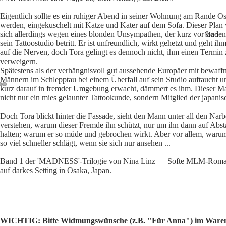
Eigentlich sollte es ein ruhiger Abend in seiner Wohnung am Rande O
werden, eingekuschelt mit Katze und Kater auf dem Sofa. Dieser Plan 
sich allerdings wegen eines blonden Unsympathen, der kurz vor Laden
Mehr
sein Tattoostudio betritt. Er ist unfreundlich, wirkt gehetzt und geht ihm
auf die Nerven, doch Tora gelingt es dennoch nicht, ihm einen Termin
verweigern.
Spätestens als der verhängnisvoll gut aussehende Europäer mit bewaff
Männern im Schlepptau bei einem Überfall auf sein Studio auftaucht u
kurz darauf in fremder Umgebung erwacht, dämmert es ihm. Dieser Ma
nicht nur ein mies gelaunter Tattookunde, sondern Mitglied der
japanis
Doch Tora blickt hinter die Fassade, sieht den Mann unter all den Narb
verstehen, warum dieser Fremde ihn schützt, nur um ihn dann auf Abs
halten; warum er so müde und gebrochen wirkt. Aber vor allem, waru
so viel schneller schlägt, wenn sie sich nur ansehen ...
Band 1 der 'MADNESS'-Trilogie von Nina Linz
—
Softe MLM-Romanc
auf darkes Setting in Osaka, Japan.
WICHTIG: Bitte Widmungswünsche (z.B. "Für Anna") im Waren